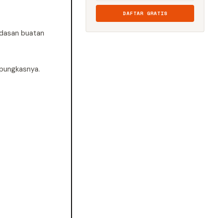
DAFTAR GRATIS
rdasan buatan
 pungkasnya.