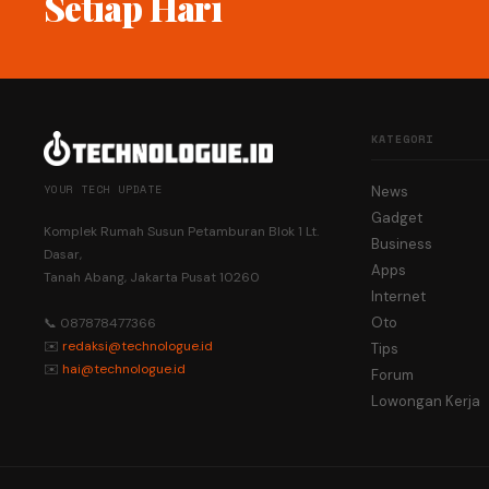
Setiap Hari
KATEGORI
YOUR TECH UPDATE
News
Gadget
Komplek Rumah Susun Petamburan Blok 1 Lt.
Business
Dasar,
Apps
Tanah Abang, Jakarta Pusat 10260
Internet
Oto
📞 087878477366
✉️
redaksi@technologue.id
Tips
✉️
hai@technologue.id
Forum
Lowongan Kerja