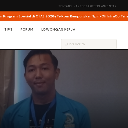
TENTANG KAMI
REDAKSI
IKLAN
KONTAK
am Spesial di GIIAS 2026
Telkom Rampungkan Spin-Off InfraCo Tahap 2, Inf
TIPS
FORUM
LOWONGAN KERJA
⌕