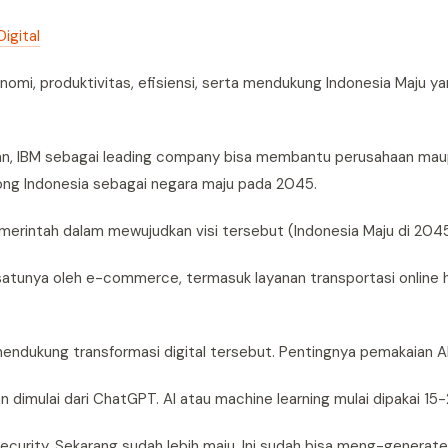
igital
nomi, produktivitas, efisiensi, serta mendukung Indonesia Maju y
kan, IBM sebagai leading company bisa membantu perusahaan ma
ng Indonesia sebagai negara maju pada 2045.
erintah dalam mewujudkan visi tersebut (Indonesia Maju di 2045)
satunya oleh e-commerce, termasuk layanan transportasi online 
endukung transformasi digital tersebut. Pentingnya pemakaian AI,
dimulai dari ChatGPT. AI atau machine learning mulai dipakai 15-2
security. Sekarang sudah lebih maju. Ini sudah bisa meng-generate