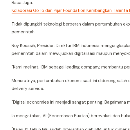
Baca Juga:
Kolaborasi GoTo dan Pijar Foundation Kembangkan Talenta D
Tidak dipungkiri teknologi berperan dalam pertumbuhan eko
pemerintah.
Roy Kosasih, Presiden Direktur IBM Indonesia mengungkap
pemerintah dalam mewujudkan digitalisasi maupun menyoko
"Kami melihat, IBM sebagai leading company, membantu pem
Menurutnya, pertumbuhan ekonomi saat ini didorong salah 
delivery service.
"Digital economies ini menjadi sangat penting. Bagaimana m
Ia mengatakan, AI (Kecerdasan Buatan) berevolusi dan bukan 
"Kalau 15 tahun lalu sudah diterapkan oleh IBM untuk cyber 