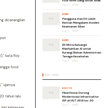
Fitur Kirim Uang untuk Anak
Aug 7, 2026
NEWS
Pengguna macOS Lebih
ang dicanangkan
Rentan Mengalami Insiden
Keamanan Siber
Aug 7, 2026
upun
NEWS
RS Mitra Keluarga
Manfaatkan AI untuk
Kurangi Beban Administrasi
," kata Roy.
Tenaga Kesehatan
Aug 7, 2026
hingga food
BACA JUGA
" ujarnya.
BERITA
FiberHome Dorong
0 tahun lalu.
Modernisasi Infrastruktur
ISP di HUT APJII ke-30
Aug 7, 2026
 dari kebiasaan