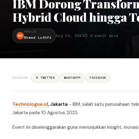
IBM Dorong Transforma
Hybrid Cloud hingga T
PENULIS
AH
Aug 10, 2023
⏱ 2 menit baca
Ahmad Luthfi
BAGIKAN:
𝕏 TWITTER
WHATSAPP
FACEBOOK
Technologue.id
, Jakarta
- IBM, salah satu perusahaan te
Jakarta pada 10 Agustus 2023.
Event ini diselenggarakan guna menunjukkan insight, inovasi