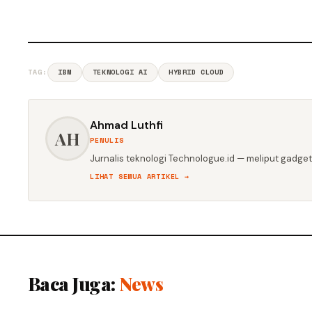
TAG:
IBM
TEKNOLOGI AI
HYBRID CLOUD
Ahmad Luthfi
AH
PENULIS
Jurnalis teknologi Technologue.id — meliput gadget,
LIHAT SEMUA ARTIKEL →
Baca Juga:
News