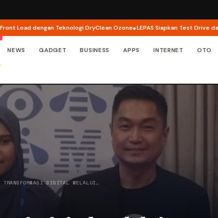
oad dengan Teknologi DryClean Ozone
LEPAS Siapkan Test Drive dan Progr
NEWS
GADGET
BUSINESS
APPS
INTERNET
OTO
G TRANSFORMASI DIGITAL MELALUI…