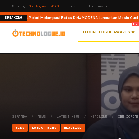
Sunday,
09 August 2026
· Jakarta, Indonesia
r, Ajak Pelari Melampaui Batas Diri
MODENA Luncurkan Mesin Cuci Front L
BREAKING
TECHNOLOGUE AWARDS ★
BERANDA
/
NEWS
/
LATEST NEWS
/
HEADLINE
/
IBM DORON
NEWS
LATEST NEWS
HEADLINE