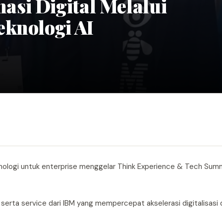
si Digital Melalui
eknologi AI
knologi untuk enterprise menggelar Think Experience & Tech Sum
 serta service dari IBM yang mempercepat akselerasi digitalisasi d