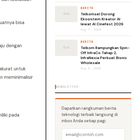
BERITA
Telkomsel Dorong
Ekosistem Kreator AI
buatnya bisa
lewat AI Cinefest 2026
Aug 7, 2026
BERITA
aju dengan
Telkom Rampungkan Spin-
Off InfraCo Tahap 2,
InfraNexia Perkuat Bisnis
Wholesale
akurat untuk
Aug 8, 2026
n meminimalisir
NEWSLETTER
Dapatkan rangkuman berita
iliki pada
teknologi terbaik langsung di
inbox Anda setiap pagi.