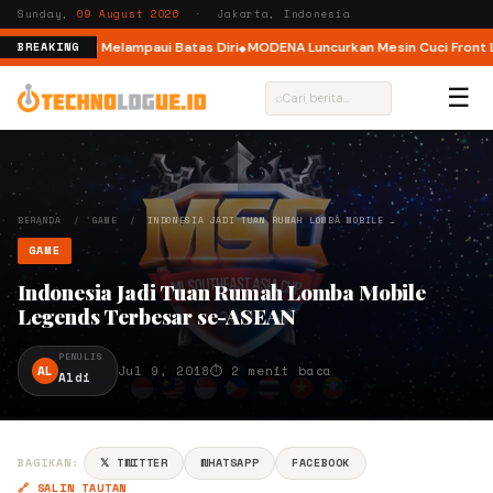
Sunday,
09 August 2026
· Jakarta, Indonesia
 Ajak Pelari Melampaui Batas Diri
MODENA Luncurkan Mesin Cuci Front Lo
BREAKING
☰
⌕
BERANDA
/
GAME
/
INDONESIA JADI TUAN RUMAH LOMBA MOBILE …
GAME
Indonesia Jadi Tuan Rumah Lomba Mobile
Legends Terbesar se-ASEAN
PENULIS
AL
Jul 9, 2018
⏱ 2 menit baca
Aldi
BAGIKAN:
𝕏 TWITTER
WHATSAPP
FACEBOOK
🔗 SALIN TAUTAN