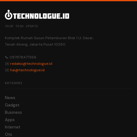
YOUR TECH UPDATE
Komplek Rumah Susun Petamburan Blok 1 Lt. Dasar,
Tanah Abang, Jakarta Pusat 10260
📞 087878477366
✉️
redaksi@technologue.id
✉️
hai@technologue.id
KATEGORI
News
Gadget
Business
Apps
Internet
Oto