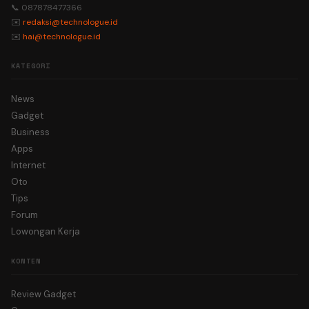
📞 087878477366
✉️
redaksi@technologue.id
✉️
hai@technologue.id
KATEGORI
News
Gadget
Business
Apps
Internet
Oto
Tips
Forum
Lowongan Kerja
KONTEN
Review Gadget