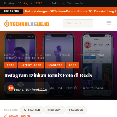
Monday,
10 August 2026
· Jakarta, Indonesia
T yang Lebih Natural dengan GPT-Live
Rumor iPhone 20: Desain Ulang Radi
BREAKING
☰
⌕
BERANDA
/
NEWS
/
LATEST NEWS
/
HEADLINE
/
APPS
/
INSTAGRAM
IZINKAN REMIX FOTO DI REELS
NEWS
LATEST NEWS
HEADLINE
APPS
Instagram Izinkan Remix Foto di Reels
PENULIS
DW
Jul 24, 2022
⏱ 2 menit baca
Dwana Muhfaqdilla
BAGIKAN:
𝕏 TWITTER
WHATSAPP
FACEBOOK
🔗 SALIN TAUTAN