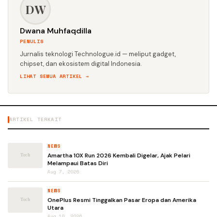
DW
Dwana Muhfaqdilla
PENULIS
Jurnalis teknologi Technologue.id — meliput gadget,
chipset, dan ekosistem digital Indonesia.
LIHAT SEMUA ARTIKEL →
ARTIKEL TERKAIT
NEWS
Amartha 10X Run 2026 Kembali Digelar, Ajak Pelari
Melampaui Batas Diri
Aug 7, 2026
NEWS
OnePlus Resmi Tinggalkan Pasar Eropa dan Amerika
Utara
Aug 10, 2026