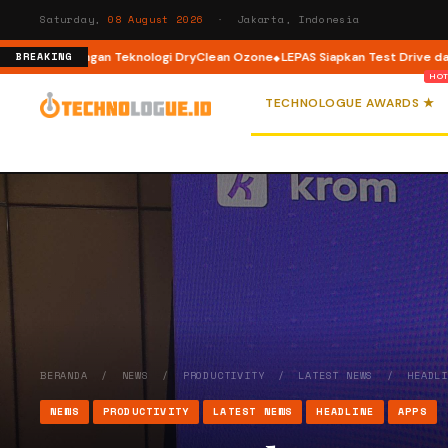
Saturday,
08 August 2026
· Jakarta, Indonesia
ad dengan Teknologi DryClean Ozone
LEPAS Siapkan Test Drive dan Progra
BREAKING
TECHNOLOGUE AWARDS ★
BERANDA
/
NEWS
/
PRODUCTIVITY
/
LATEST NEWS
/
HEADL
NEWS
PRODUCTIVITY
LATEST NEWS
HEADLINE
APPS