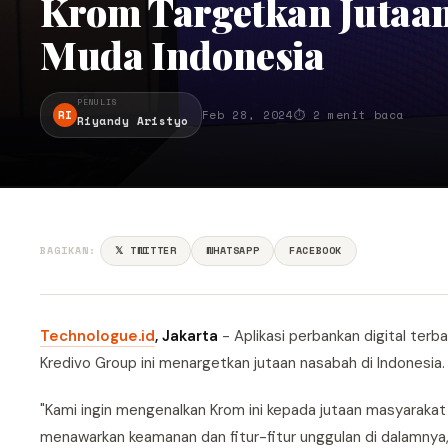
Krom Targetkan Jutaan
Muda Indonesia
PENULIS
RI
Feb 28, 2024
⏱ 2 menit baca
Riyandy Aristyo
BAGIKAN:
𝕏 TWITTER
WHATSAPP
FACEBOOK
Technologue.id
, Jakarta
- Aplikasi perbankan digital terb
Kredivo Group ini menargetkan jutaan nasabah di Indonesia.
"Kami ingin mengenalkan Krom ini kepada jutaan masyaraka
menawarkan keamanan dan fitur-fitur unggulan di dalamnya,"