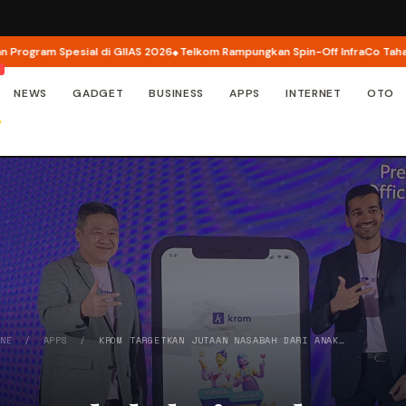
m Spesial di GIIAS 2026
Telkom Rampungkan Spin-Off InfraCo Tahap 2, Infr
NEWS
GADGET
BUSINESS
APPS
INTERNET
OTO
INE
/
APPS
/
KROM TARGETKAN JUTAAN NASABAH DARI ANAK…