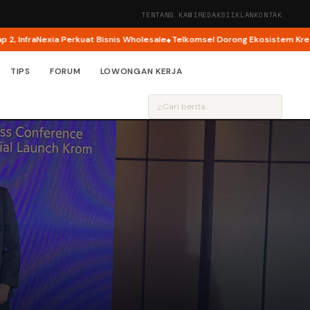
TENTANG KAMI
REDAKSI
IKLAN
KONTAK
aNexia Perkuat Bisnis Wholesale
Telkomsel Dorong Ekosistem Kreator AI l
TIPS
FORUM
LOWONGAN KERJA
⌕