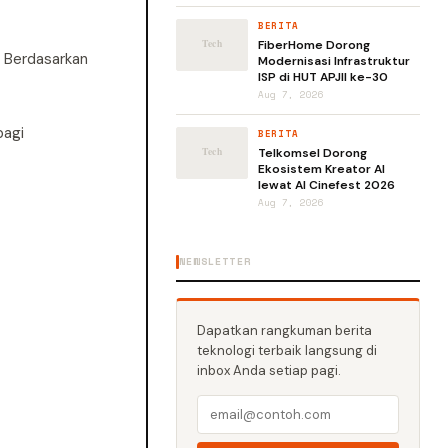
BERITA
FiberHome Dorong
. Berdasarkan
Modernisasi Infrastruktur
ISP di HUT APJII ke-30
Aug 7, 2026
bagi
BERITA
Telkomsel Dorong
Ekosistem Kreator AI
lewat AI Cinefest 2026
Aug 7, 2026
NEWSLETTER
Dapatkan rangkuman berita
teknologi terbaik langsung di
inbox Anda setiap pagi.