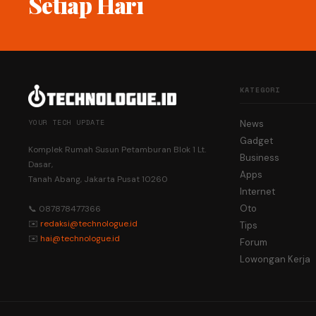
Setiap Hari
KATEGORI
YOUR TECH UPDATE
News
Gadget
Komplek Rumah Susun Petamburan Blok 1 Lt.
Business
Dasar,
Apps
Tanah Abang, Jakarta Pusat 10260
Internet
Oto
📞 087878477366
✉️
redaksi@technologue.id
Tips
✉️
hai@technologue.id
Forum
Lowongan Kerja