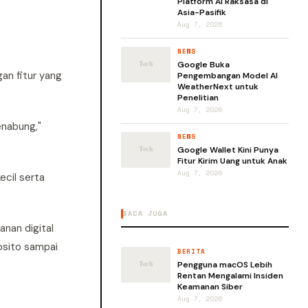
Platform AI Raksasa di
Asia-Pasifik
Aug 7, 2026
NEWS
Google Buka
an fitur yang
Pengembangan Model AI
WeatherNext untuk
Penelitian
Aug 7, 2026
enabung,"
NEWS
Google Wallet Kini Punya
Fitur Kirim Uang untuk Anak
Aug 7, 2026
ecil serta
BACA JUGA
nan digital
osito sampai
BERITA
Pengguna macOS Lebih
Rentan Mengalami Insiden
Keamanan Siber
Aug 7, 2026