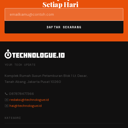
Setiap Hari
DAFTAR SEKARANG
YOUR TECH UPDATE
Komplek Rumah Susun Petamburan Blok 1 Lt. Dasar,
Tanah Abang, Jakarta Pusat 10260
📞 087878477366
✉️
redaksi@technologue.id
✉️
hai@technologue.id
KATEGORI