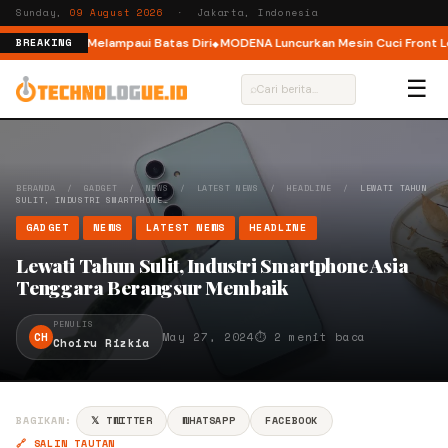
Sunday,
09 August 2026
· Jakarta, Indonesia
jak Pelari Melampaui Batas Diri
MODENA Luncurkan Mesin Cuci Front Load
BREAKING
☰
⌕
BERANDA
/
GADGET
/
NEWS
/
LATEST NEWS
/
HEADLINE
/
LEWATI TAHUN
SULIT, INDUSTRI SMARTPHONE…
GADGET
NEWS
LATEST NEWS
HEADLINE
Lewati Tahun Sulit, Industri Smartphone Asia
Tenggara Berangsur Membaik
PENULIS
CH
May 27, 2024
⏱ 2 menit baca
Choiru Rizkia
BAGIKAN:
𝕏 TWITTER
WHATSAPP
FACEBOOK
🔗 SALIN TAUTAN