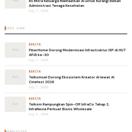
RS Mitra Keluarga Manfaatkan AI untuk Kurangi Beban
Administrasi Tenaga Kesehatan
Aug 7, 2026
BACA JUGA
BERITA
FiberHome Dorong Modernisasi Infrastruktur ISP di HUT
APJII ke-30
Aug 7, 2026
BERITA
Telkomsel Dorong Ekosistem Kreator AI lewat AI
Cinefest 2026
Aug 7, 2026
BERITA
Telkom Rampungkan Spin-Off InfraCo Tahap 2,
InfraNexia Perkuat Bisnis Wholesale
Aug 8, 2026
NEWSLETTER