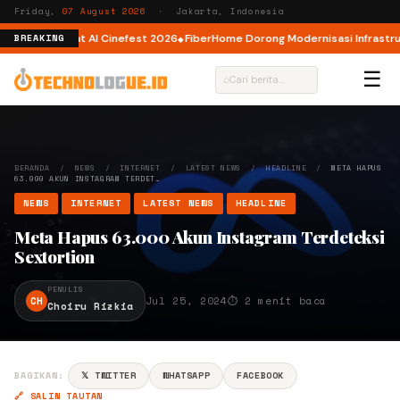
Friday,
07 August 2026
· Jakarta, Indonesia
tor AI lewat AI Cinefest 2026
FiberHome Dorong Modernisasi Infrastruktu
BREAKING
☰
⌕
BERANDA
/
NEWS
/
INTERNET
/
LATEST NEWS
/
HEADLINE
/
META HAPUS
63.000 AKUN INSTAGRAM TERDET…
NEWS
INTERNET
LATEST NEWS
HEADLINE
Meta Hapus 63.000 Akun Instagram Terdeteksi
Sextortion
PENULIS
CH
Jul 25, 2024
⏱ 2 menit baca
Choiru Rizkia
BAGIKAN:
𝕏 TWITTER
WHATSAPP
FACEBOOK
🔗 SALIN TAUTAN