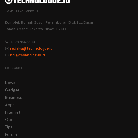
YOUR TECH UPDATE
Komplek Rumah Susun Petamburan Blok 1 Lt. Dasar,
Tanah Abang, Jakarta Pusat 10260
📞 087878477366
✉️
redaksi@technologue.id
✉️
hai@technologue.id
KATEGORI
News
Gadget
Business
Apps
Internet
Oto
Tips
Forum