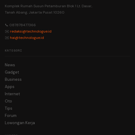
Komplek Rumah Susun Petamburan Blok 1 Lt. Dasar,
Tanah Abang, Jakarta Pusat 10260
📞 087878477366
✉️
redaksi@technologue.id
✉️
hai@technologue.id
KATEGORI
News
Gadget
Business
Apps
Internet
Oto
Tips
Forum
Lowongan Kerja