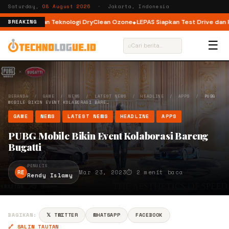
Saturday,
08 August 2026
· Jakarta, Indonesia
Load dengan Teknologi DryClean Ozone
LEPAS Siapkan Test Drive dan Prog
BREAKING
☰
⌕
BERANDA
/
GAME
/
NEWS
/
LATEST NEWS
/
HEADLINE
/
APPS
/
PUBG
MOBILE BIKIN EVENT KOLABORASI BARE…
GAME
NEWS
LATEST NEWS
HEADLINE
APPS
PUBG Mobile Bikin Event Kolaborasi Bareng
Bugatti
PENULIS
RE
Mar 23, 2023
⏱ 2 menit baca
Rendy Islamy
BAGIKAN:
𝕏 TWITTER
WHATSAPP
FACEBOOK
🔗 SALIN TAUTAN