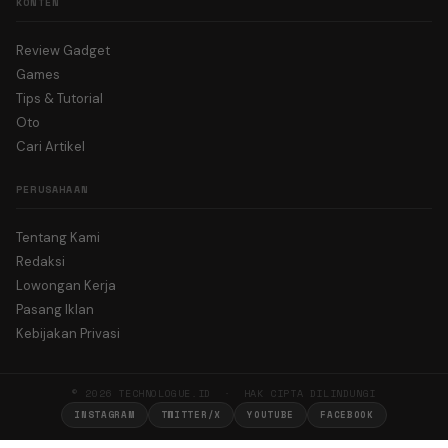
KONTEN
Review Gadget
Games
Tips & Tutorial
Oto
Cari Artikel
PERUSAHAAN
Tentang Kami
Redaksi
Lowongan Kerja
Pasang Iklan
Kebijakan Privasi
© 2026 TECHNOLOGUE.ID · HAK CIPTA DILINDUNGI
INSTAGRAM
TWITTER/X
YOUTUBE
FACEBOOK