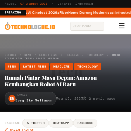
Friday,
07 August 2026
· Jakarta, Indonesia
tor AI lewat AI Cinefest 2026
FiberHome Dorong Modernisasi Infrastruktur
BREAKING
☰
⌕
BERANDA
/
NEWS
/
LATEST NEWS
/
HEADLINE
/
TECHNOLOGY
/
RUMAH
PINTAR MASA DEPAN: AMAZON KEMBANG…
NEWS
LATEST NEWS
HEADLINE
TECHNOLOGY
Rumah Pintar Masa Depan: Amazon
Kembangkan Robot AI Baru
PENULIS
ER
May 16, 2023
⏱ 2 menit baca
Erry Ike Setiawan
BAGIKAN:
𝕏 TWITTER
WHATSAPP
FACEBOOK
🔗 SALIN TAUTAN