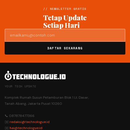
// NEWSLETTER GRATIS
Tetap Update
Setiap Hari
DAFTAR SEKARANG
YOUR TECH UPDATE
Komplek Rumah Susun Petamburan Blok 1 Lt. Dasar,
Tanah Abang, Jakarta Pusat 10260
📞 087878477366
✉️
redaksi@technologue.id
✉️
hai@technologue.id