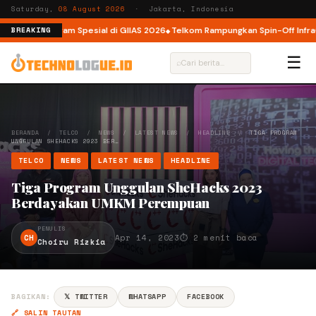
Saturday,
08 August 2026
· Jakarta, Indonesia
e dan Program Spesial di GIIAS 2026
Telkom Rampungkan Spin-Off InfraCo T
BREAKING
☰
⌕
BERANDA
/
TELCO
/
NEWS
/
LATEST NEWS
/
HEADLINE
/
TIGA PROGRAM
UNGGULAN SHEHACKS 2023 BER…
TELCO
NEWS
LATEST NEWS
HEADLINE
Tiga Program Unggulan SheHacks 2023
Berdayakan UMKM Perempuan
PENULIS
CH
Apr 14, 2023
⏱ 2 menit baca
Choiru Rizkia
BAGIKAN:
𝕏 TWITTER
WHATSAPP
FACEBOOK
🔗 SALIN TAUTAN