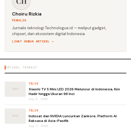
CH
Choiru Rizkia
PENULIS
Jurnalis teknologi Technologue.id — meliput gadget,
chipset, dan ekosistem digital Indonesia.
LIHAT SEMUA ARTIKEL →
ARTIKEL TERKAIT
TELCO
Xiaomi TV S Mini LED 2026 Meluncur di Indonesia, Kini
Hadir hingga Ukuran 98 Inci
Aug 6, 2026
TELCO
Indosat dan NVIDIA Luncurkan Zankore, Platform AI
Raksasa di Asia-Pasifik
Aug 7, 2026