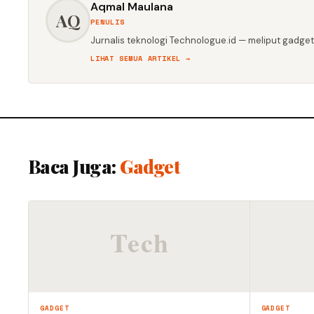
Aqmal Maulana
AQ
PENULIS
Jurnalis teknologi Technologue.id — meliput gadget,
LIHAT SEMUA ARTIKEL →
Baca Juga:
Gadget
GADGET
GADGET