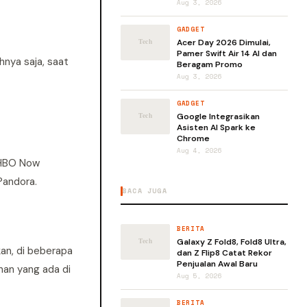
Aug 3, 2026
GADGET
Acer Day 2026 Dimulai,
Pamer Swift Air 14 AI dan
nya saja, saat
Beragam Promo
Aug 3, 2026
GADGET
Google Integrasikan
Asisten AI Spark ke
Chrome
Aug 4, 2026
n HBO Now
Pandora.
BACA JUGA
BERITA
Galaxy Z Fold8, Fold8 Ultra,
an, di beberapa
dan Z Flip8 Catat Rekor
Penjualan Awal Baru
nan yang ada di
Aug 5, 2026
BERITA