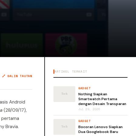
ARTIKEL TERKAIT
🔗 SALIN TAUTAN
GADGET
Nothing Siapkan
Smartwatch Pertama
asis Android
dengan Desain Transparan
a
(28/09/17),
Jul 29, 2026
t pertama
GADGET
y Bravia.
Bocoran Lenovo Siapkan
Dua Googlebook Baru