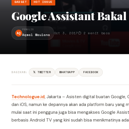
GADGET
HOT ISSUE
Google Assistant Baka
PENULIS
AQ
Oct 3, 2017
⏱ 2 menit baca
Aqmal Maulana
BAGIKAN:
𝕏 TWITTER
WHATSAPP
FACEBOOK
Technologue.id
, Jakarta – Asisten digital buatan Google
dan iOS, namun ke depannya akan ada platform baru yang 
mulai saat ini pengguna juga bisa mengakses Google Assist
berbasis Android TV yang kini sudah bisa menikmatinya ada