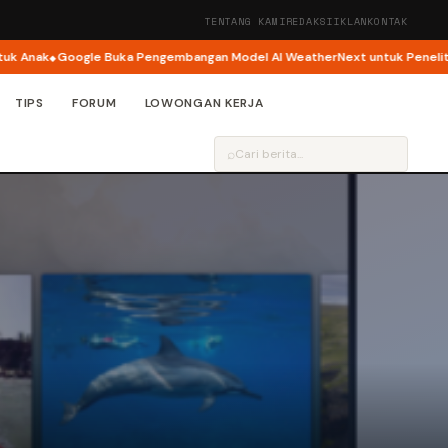
TENTANG KAMI
REDAKSI
IKLAN
KONTAK
nak
Google Buka Pengembangan Model AI WeatherNext untuk Penelitian
TIPS
FORUM
LOWONGAN KERJA
⌕