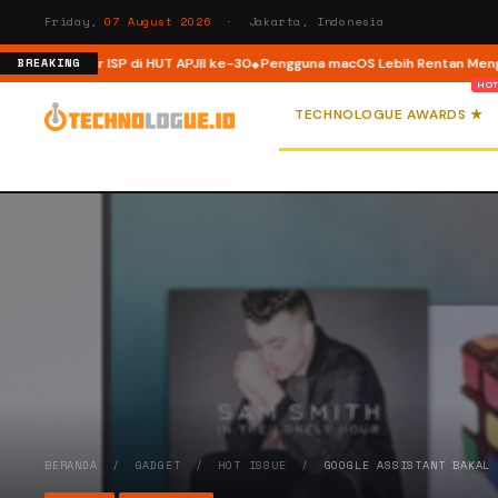
Friday,
07 August 2026
· Jakarta, Indonesia
astruktur ISP di HUT APJII ke-30
Pengguna macOS Lebih Rentan Mengalami
BREAKING
TECHNOLOGUE AWARDS ★
BERANDA
/
GADGET
/
HOT ISSUE
/
GOOGLE ASSISTANT BAKAL