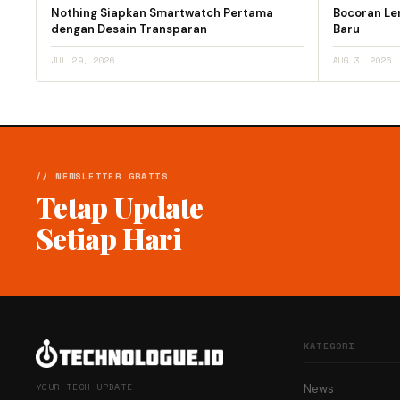
Nothing Siapkan Smartwatch Pertama
Bocoran Le
dengan Desain Transparan
Baru
JUL 29, 2026
AUG 3, 2026
// NEWSLETTER GRATIS
Tetap Update
Setiap Hari
KATEGORI
YOUR TECH UPDATE
News