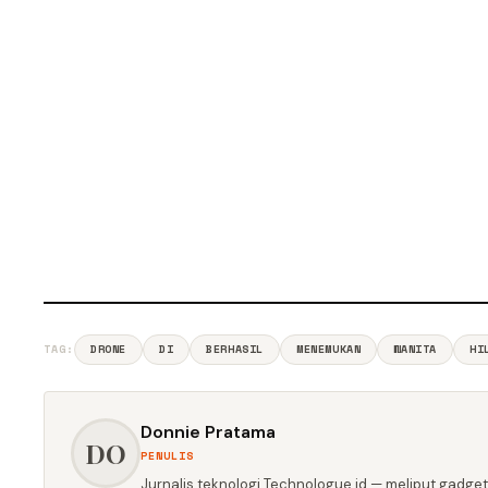
TAG:
DRONE
DI
BERHASIL
MENEMUKAN
WANITA
HI
Donnie Pratama
DO
PENULIS
Jurnalis teknologi Technologue.id — meliput gadget,