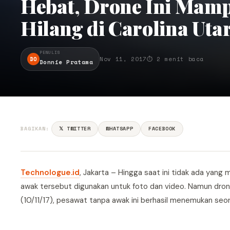
Hebat, Drone Ini Ma
Hilang di Carolina Uta
PENULIS
DO
Nov 11, 2017
⏱ 2 menit baca
Donnie Pratama
BAGIKAN:
𝕏 TWITTER
WHATSAPP
FACEBOOK
Technologue.id
, Jakarta – Hingga saat ini tidak ada yan
awak tersebut digunakan untuk foto dan video. Namun drone
(10/11/17), pesawat tanpa awak ini berhasil menemukan seora