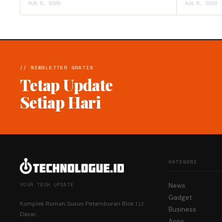
AUG 6, 2026
AUG 5, 2026
// NEWSLETTER GRATIS
Tetap Update
Setiap Hari
KATEGORI
YOUR TECH UPDATE
News
Gadget
Komplek Rumah Susun Petamburan Blok 1 Lt.
Business
Dasar,
Apps