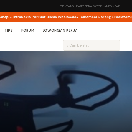
TENTANG KAMI
REDAKSI
IKLAN
KONTAK
 InfraNexia Perkuat Bisnis Wholesale
Telkomsel Dorong Ekosistem Kreator 
TIPS
FORUM
LOWONGAN KERJA
⌕