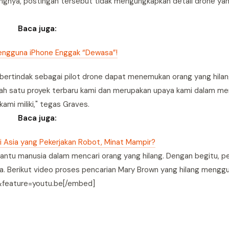
ngnya, postingan tersebut tidak mengungkapkan detail drone ya
Baca juga:
engguna iPhone Enggak “Dewasa”!
ertindak sebagai pilot drone dapat menemukan orang yang hila
salah satu proyek terbaru kami dan merupakan upaya kami dalam m
ami miliki," tegas Graves.
Baca juga:
di Asia yang Pekerjakan Robot, Minat Mampir?
tu manusia dalam mencari orang yang hilang. Dengan begitu, p
. Berikut video proses pencarian Mary Brown yang hilang mengg
feature=youtu.be[/embed]