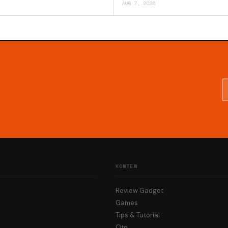
AUG 7, 2026
KONTEN
Review Gadget
Games
Tips & Tutorial
Oto