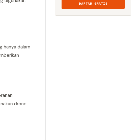
ng digunakan
DAFTAR GRATIS
ng hanya dalam
emberikan
eranan
unakan drone: