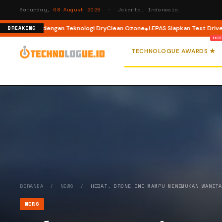
Saturday,
08 August 2026
· Jakarta, Indonesia
nt Load dengan Teknologi DryClean Ozone
LEPAS Siapkan Test Drive dan P
BREAKING
TECHNOLOGUE AWARDS ★
BERANDA
/
NEWS
/
HEBAT, DRONE INI MAMPU MENEMUKAN WANIT
NEWS