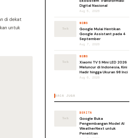
Ekosistem Transformasi
Digital Nasional
Aug 5, 2026
n di dekat
NEWS
akan untuk
Google Mulai Hentikan
Google Assistant pada 4
September
Aug 7, 2026
NEWS
Xiaomi TV S Mini LED 2026
Meluncur di Indonesia, Kini
Hadir hingga Ukuran 98 Inci
Aug 6, 2026
BACA JUGA
BERITA
Google Buka
Pengembangan Model AI
WeatherNext untuk
Penelitian