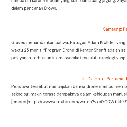
hambatan karena medan yang sulit dan ladang jagung. Saya
dalam pencarian Brown.
Samsung: P
Graves menambahkan bahwa, Petugas Adam Krolfifer yang b
waktu 25 menit. “Program Drone di Kantor Sheriff adalah 
pelayanan terbaik untuk masyarakat melalui teknologi yang k
Ini Dia Hotel Pertama 
Peristiwa tersebut menunjukan bahwa drone mampu memban
teknologi makin terasa dampaknya dalam kehidupan manusia
[embed]https://www.youtube.com/watch?v=oiXCDWtUihE&