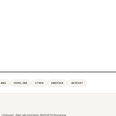
LANG
CAROLINA
UTARA
AMERIKA
SERIKAT
 chipset, dan ekosistem digital Indonesia.