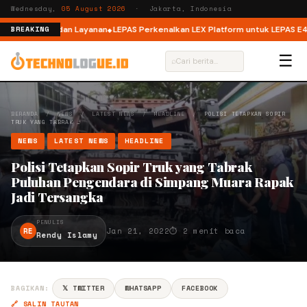
Wednesday,
05 August 2026
· Jakarta, Indonesia
u Kualitas dan Layanan
LEPAS Perkenalkan LEX Platform untuk LEPAS E4 EV 
BREAKING
☰
⌕
BERANDA
/
NEWS
/
LATEST NEWS
/
HEADLINE
/
POLISI TETAPKAN SOPIR
TRUK YANG TABRAK …
NEWS
LATEST NEWS
HEADLINE
Polisi Tetapkan Sopir Truk yang Tabrak
Puluhan Pengendara di Simpang Muara Rapak
Jadi Tersangka
PENULIS
RE
Jan 21, 2022
⏱ 2 menit baca
Rendy Islamy
BAGIKAN:
𝕏 TWITTER
WHATSAPP
FACEBOOK
🔗 SALIN TAUTAN