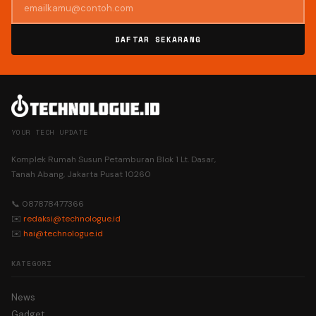
DAFTAR SEKARANG
YOUR TECH UPDATE
Komplek Rumah Susun Petamburan Blok 1 Lt. Dasar,
Tanah Abang, Jakarta Pusat 10260
📞 087878477366
✉️
redaksi@technologue.id
✉️
hai@technologue.id
KATEGORI
News
Gadget