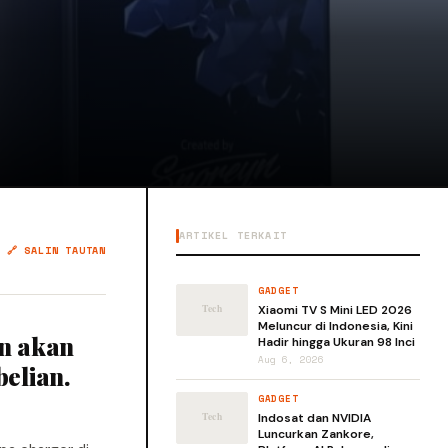
ARTIKEL TERKAIT
🔗 SALIN TAUTAN
GADGET
Xiaomi TV S Mini LED 2026
Meluncur di Indonesia, Kini
an akan
Hadir hingga Ukuran 98 Inci
Aug 6, 2026
elian.
GADGET
Indosat dan NVIDIA
Luncurkan Zankore,