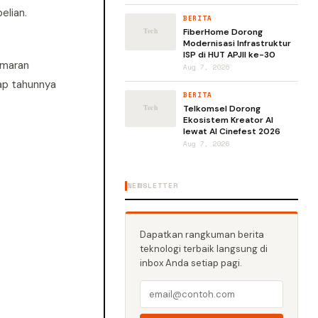
elian.
BERITA
FiberHome Dorong
Modernisasi Infrastruktur
ISP di HUT APJII ke-30
emaran
Aug 7, 2026
iap tahunnya
BERITA
Telkomsel Dorong
Ekosistem Kreator AI
lewat AI Cinefest 2026
Aug 7, 2026
NEWSLETTER
Dapatkan rangkuman berita
teknologi terbaik langsung di
inbox Anda setiap pagi.