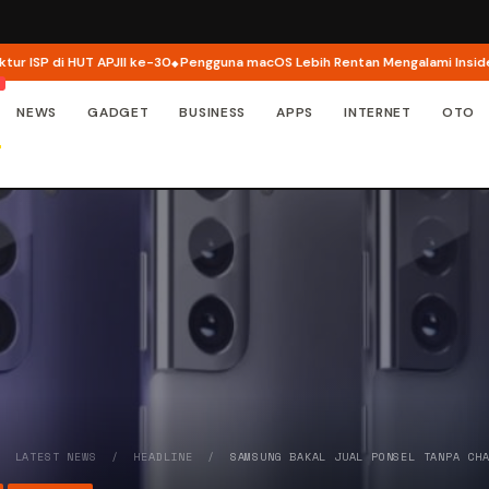
SP di HUT APJII ke-30
Pengguna macOS Lebih Rentan Mengalami Insiden Ke
NEWS
GADGET
BUSINESS
APPS
INTERNET
OTO
/
LATEST NEWS
/
HEADLINE
/
SAMSUNG BAKAL JUAL PONSEL TANPA CH