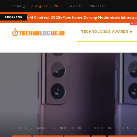
Friday,
07 August 2026
· Jakarta, Indonesia
 AI lewat AI Cinefest 2026
FiberHome Dorong Modernisasi Infrastruktur I
BREAKING
TECHNOLOGUE AWARDS ★
BERANDA
/
GADGET
/
NEW PRODUCT
/
HOT ISSUE
/
NEWS