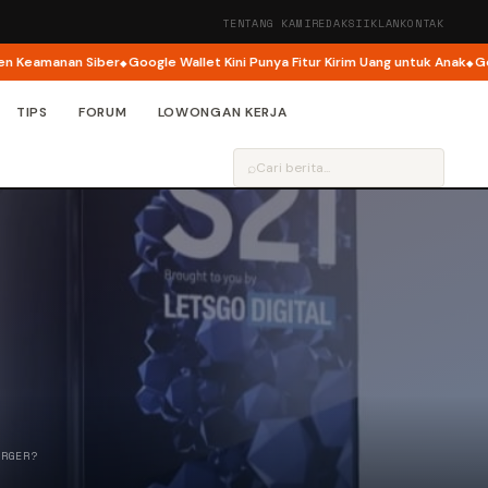
TENTANG KAMI
REDAKSI
IKLAN
KONTAK
amanan Siber
Google Wallet Kini Punya Fitur Kirim Uang untuk Anak
Google
TIPS
FORUM
LOWONGAN KERJA
⌕
ARGER?