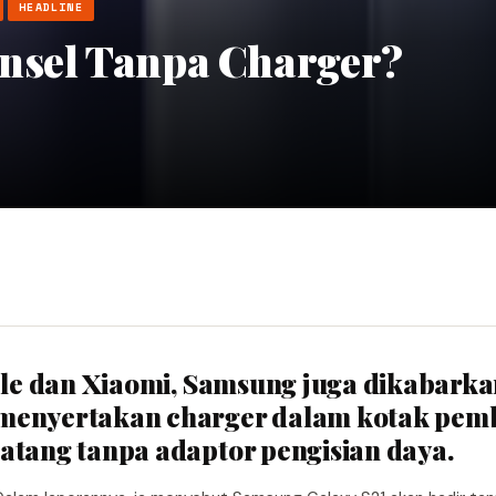
HEADLINE
nsel Tanpa Charger?
a
pple dan Xiaomi, Samsung juga dikabark
menyertakan charger dalam kotak pemb
atang tanpa adaptor pengisian daya.