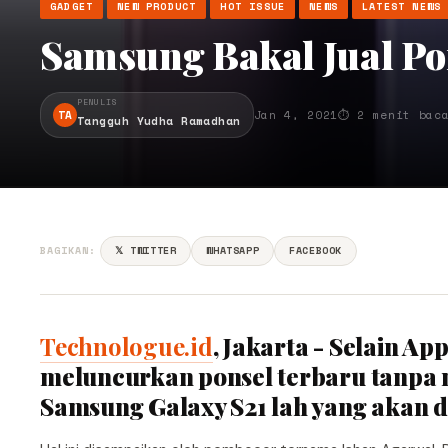
GADGET
NEW PRODUCT
HOT ISSUE
NEWS
LATEST NEWS
Samsung Bakal Jual Po
PENULIS
TA
Jan 4, 2021
⏱ 2 menit bac
Tangguh Yudha Ramadhan
BAGIKAN:
𝕏 TWITTER
WHATSAPP
FACEBOOK
Technologue.id
, Jakarta - Selain A
meluncurkan ponsel terbaru tanpa 
Samsung Galaxy S21 lah yang akan d