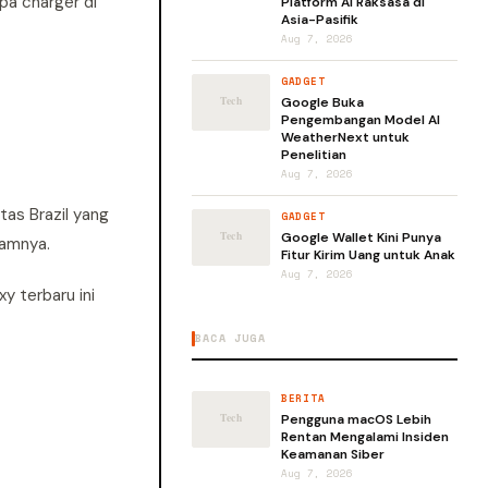
pa charger di
Platform AI Raksasa di
Asia-Pasifik
Aug 7, 2026
GADGET
Google Buka
Pengembangan Model AI
WeatherNext untuk
Penelitian
Aug 7, 2026
tas Brazil yang
GADGET
Google Wallet Kini Punya
lamnya.
Fitur Kirim Uang untuk Anak
Aug 7, 2026
y terbaru ini
BACA JUGA
BERITA
Pengguna macOS Lebih
Rentan Mengalami Insiden
Keamanan Siber
Aug 7, 2026