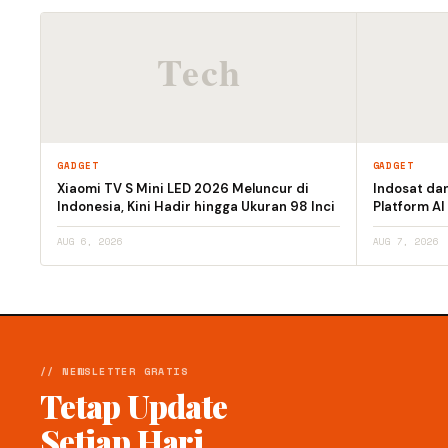
GADGET
GADGET
Xiaomi TV S Mini LED 2026 Meluncur di
Indosat da
Indonesia, Kini Hadir hingga Ukuran 98 Inci
Platform AI
AUG 6, 2026
AUG 7, 2026
// NEWSLETTER GRATIS
Tetap Update
Setiap Hari