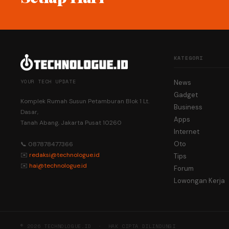
KATEGORI
YOUR TECH UPDATE
News
Gadget
Komplek Rumah Susun Petamburan Blok 1 Lt.
Business
Dasar,
Apps
Tanah Abang, Jakarta Pusat 10260
Internet
Oto
📞 087878477366
✉️
redaksi@technologue.id
Tips
✉️
hai@technologue.id
Forum
Lowongan Kerja
© 2026 TECHNOLOGUE.ID · HAK CIPTA DILINDUNGI