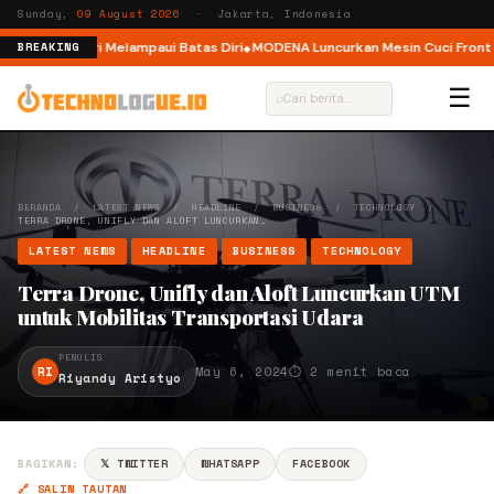
Sunday,
09 August 2026
· Jakarta, Indonesia
, Ajak Pelari Melampaui Batas Diri
MODENA Luncurkan Mesin Cuci Front Lo
BREAKING
☰
⌕
BERANDA
/
LATEST NEWS
/
HEADLINE
/
BUSINESS
/
TECHNOLOGY
/
TERRA DRONE, UNIFLY DAN ALOFT LUNCURKAN…
LATEST NEWS
HEADLINE
BUSINESS
TECHNOLOGY
Terra Drone, Unifly dan Aloft Luncurkan UTM
untuk Mobilitas Transportasi Udara
PENULIS
RI
May 6, 2024
⏱ 2 menit baca
Riyandy Aristyo
BAGIKAN:
𝕏 TWITTER
WHATSAPP
FACEBOOK
🔗 SALIN TAUTAN