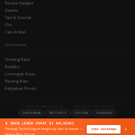
Review Gadget
Games
Tips & Tutorial
Oto
Cari Artikel
PERUSAHAAN
Tentang Kami
Redaksi
Lowongan Kerja
Pasang Iklan
Kebijakan Privasi
© 2026 TECHNOLOGUE.ID · HAK CIPTA DILINDUNGI
INSTAGRAM
TWITTER/X
YOUTUBE
FACEBOOK
📱 BACA LEBIH CEPAT DI APLIKASI
Pasang Technologue langsung dari browser —
COBA SEKARANG
✕
tanpa Play Store!