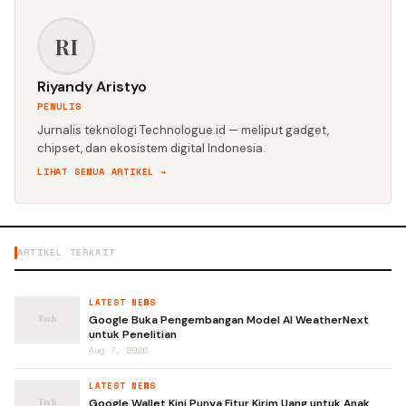
RI
Riyandy Aristyo
PENULIS
Jurnalis teknologi Technologue.id — meliput gadget,
chipset, dan ekosistem digital Indonesia.
LIHAT SEMUA ARTIKEL →
ARTIKEL TERKAIT
LATEST NEWS
Google Buka Pengembangan Model AI WeatherNext
untuk Penelitian
Aug 7, 2026
LATEST NEWS
Google Wallet Kini Punya Fitur Kirim Uang untuk Anak