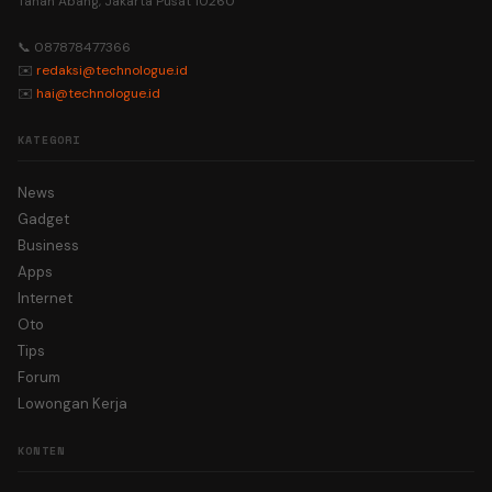
Tanah Abang, Jakarta Pusat 10260
📞 087878477366
✉️
redaksi@technologue.id
✉️
hai@technologue.id
KATEGORI
News
Gadget
Business
Apps
Internet
Oto
Tips
Forum
Lowongan Kerja
KONTEN