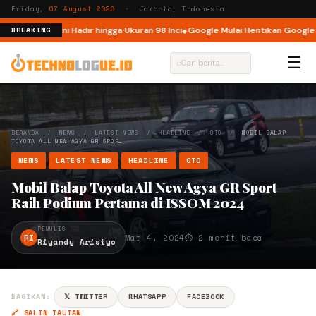
Friday,
07 August 2026
· Jakarta, Indonesia
donesia, Kini Hadir hingga Ukuran 98 Inci
Google Mulai Hentikan Google As
BREAKING
☰
⌕
BERANDA
/
NEWS
/
LATEST NEWS
/
HEADLINE
/
OTO
/
MOBIL BALAP
TOYOTA ALL NEW AGYA GR SPOR…
NEWS
LATEST NEWS
HEADLINE
OTO
Mobil Balap Toyota All New Agya GR Sport
Raih Podium Pertama di ISSOM 2024
PENULIS
RI
Mar 4, 2024
⏱ 2 menit baca
Riyandy Aristyo
BAGIKAN:
𝕏 TWITTER
WHATSAPP
FACEBOOK
🔗 SALIN TAUTAN