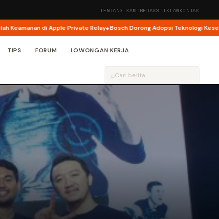
TENTANG KAMI
REDAKSI
IKLAN
KONTAK
amanan di Apple Private Relay
Bosch Dorong Adopsi Teknologi Keselamata
TIPS
FORUM
LOWONGAN KERJA
⌕