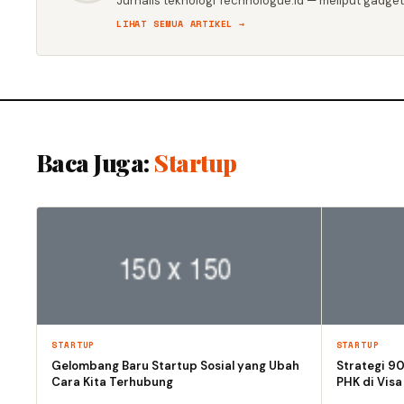
Jurnalis teknologi Technologue.id — meliput gadget,
LIHAT SEMUA ARTIKEL →
Baca Juga:
Startup
STARTUP
STARTUP
Gelombang Baru Startup Sosial yang Ubah
Strategi 90
Cara Kita Terhubung
PHK di Visa