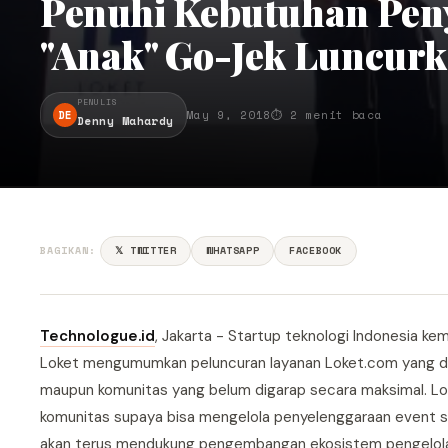
Penuhi Kebutuhan Peny
"Anak" Go-Jek Luncur
PENULIS
DE
May 9, 2018
⏱ 2 menit baca
Denny Mahardy
BAGIKAN:
𝕏 TWITTER
WHATSAPP
FACEBOOK
Technologue.id
, Jakarta - Startup teknologi Indonesia kem
Loket mengumumkan peluncuran layanan Loket.com yang dija
maupun komunitas yang belum digarap secara maksimal. Lok
komunitas supaya bisa mengelola penyelenggaraan event se
akan terus mendukung pengembangan ekosistem pengelolaan 