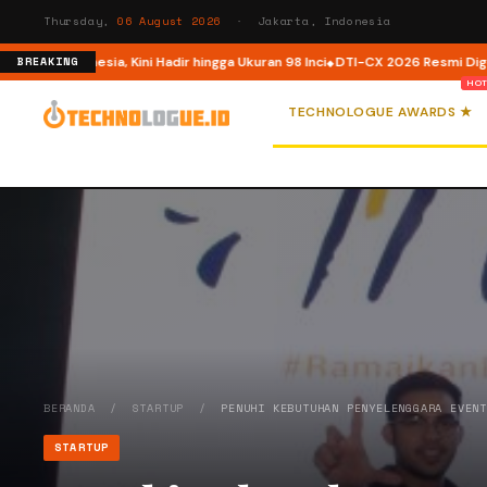
Thursday,
06 August 2026
· Jakarta, Indonesia
i Indonesia, Kini Hadir hingga Ukuran 98 Inci
DTI-CX 2026 Resmi Digelar, Pe
BREAKING
TECHNOLOGUE AWARDS ★
BERANDA
/
STARTUP
/
PENUHI KEBUTUHAN PENYELENGGARA EVEN
STARTUP