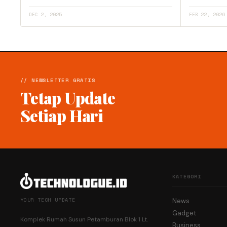
DEC 2, 2025
FEB 22, 2026
// NEWSLETTER GRATIS
Tetap Update
Setiap Hari
KATEGORI
YOUR TECH UPDATE
News
Gadget
Komplek Rumah Susun Petamburan Blok 1 Lt.
Business