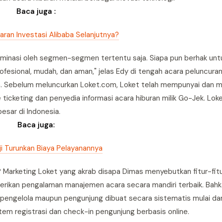
Baca juga :
aran Investasi Alibaba Selanjutnya?
dominasi oleh segmen-segmen tertentu saja. Siapa pun berhak un
esional, mudah, dan aman," jelas Edy di tengah acara peluncura
ta. Sebelum meluncurkan Loket.com, Loket telah mempunyai dan 
e ticketing dan penyedia informasi acara hiburan milik Go-Jek. Loke
sar di Indonesia.
Baca juga:
ji Turunkan Biaya Pelayanannya
Marketing Loket yang akrab disapa Dimas menyebutkan fitur-fit
erikan pengalaman manajemen acara secara mandiri terbaik. Bahk
 pengelola maupun pengunjung dibuat secara sistematis mulai da
tem registrasi dan check-in pengunjung berbasis online.