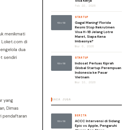
Visa Kerja
Feb 22, 2026
STARTUP
Gagal Maning! Florida
Resmi Stop Rekrutmen
Visa H-1B Jelang Lotre
tuk menikmati
Maret, Siapa Kena
n Loket.com di
Imbasnya?
Mar 6, 2026
mengelola dua
t sendiri
STARTUP
Indosat Perluas Kiprah
Global Startup Perempuan
Indonesia ke Pasar
Vietnam
Mar 10, 2026
BACA JUGA
ur yang
an, Dimas
ri pendaftaran
BERITA
ACCC Intervensi di Sidang
Epic vs Apple, Pengaruhi