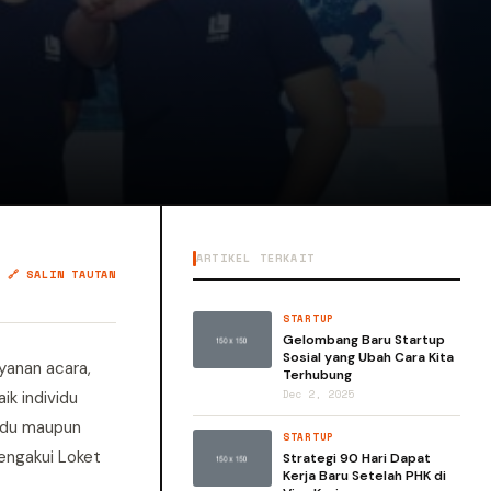
ARTIKEL TERKAIT
🔗 SALIN TAUTAN
STARTUP
Gelombang Baru Startup
Sosial yang Ubah Cara Kita
ayanan acara,
Terhubung
k individu
Dec 2, 2025
vidu maupun
STARTUP
engakui Loket
Strategi 90 Hari Dapat
Kerja Baru Setelah PHK di