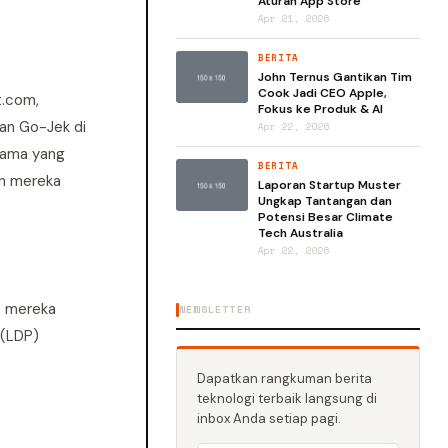
Aturan App Store
Apr 21, 2026
BERITA
John Ternus Gantikan Tim
Cook Jadi CEO Apple,
t.com,
Fokus ke Produk & AI
gan Go-Jek di
Apr 22, 2026
utama yang
BERITA
an mereka
Laporan Startup Muster
Ungkap Tantangan dan
Potensi Besar Climate
Tech Australia
Apr 22, 2026
nt mereka
NEWSLETTER
 (LDP)
Dapatkan rangkuman berita
teknologi terbaik langsung di
inbox Anda setiap pagi.