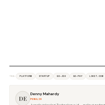
TAG:
PLATFORM
STARTUP
GO-JEK
GO-PAY
LOKET.COM
Denny Mahardy
DE
PENULIS